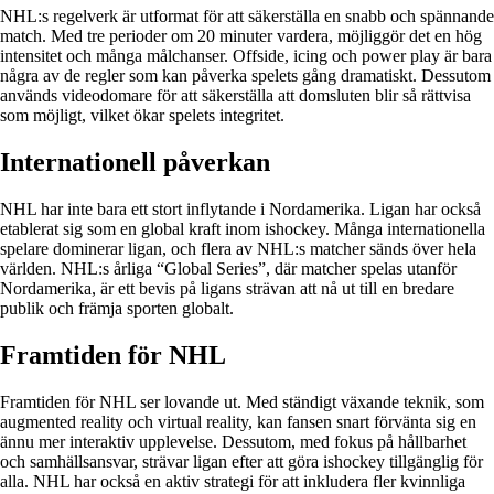
NHL:s regelverk är utformat för att säkerställa en snabb och spännande
match. Med tre perioder om 20 minuter vardera, möjliggör det en hög
intensitet och många målchanser. Offside, icing och power play är bara
några av de regler som kan påverka spelets gång dramatiskt. Dessutom
används videodomare för att säkerställa att domsluten blir så rättvisa
som möjligt, vilket ökar spelets integritet.
Internationell påverkan
NHL har inte bara ett stort inflytande i Nordamerika. Ligan har också
etablerat sig som en global kraft inom ishockey. Många internationella
spelare dominerar ligan, och flera av NHL:s matcher sänds över hela
världen. NHL:s årliga “Global Series”, där matcher spelas utanför
Nordamerika, är ett bevis på ligans strävan att nå ut till en bredare
publik och främja sporten globalt.
Framtiden för NHL
Framtiden för NHL ser lovande ut. Med ständigt växande teknik, som
augmented reality och virtual reality, kan fansen snart förvänta sig en
ännu mer interaktiv upplevelse. Dessutom, med fokus på hållbarhet
och samhällsansvar, strävar ligan efter att göra ishockey tillgänglig för
alla. NHL har också en aktiv strategi för att inkludera fler kvinnliga