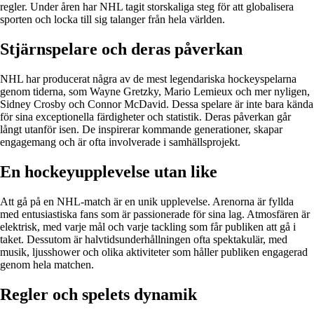
regler. Under åren har NHL tagit storskaliga steg för att globalisera
sporten och locka till sig talanger från hela världen.
Stjärnspelare och deras påverkan
NHL har producerat några av de mest legendariska hockeyspelarna
genom tiderna, som Wayne Gretzky, Mario Lemieux och mer nyligen,
Sidney Crosby och Connor McDavid. Dessa spelare är inte bara kända
för sina exceptionella färdigheter och statistik. Deras påverkan går
långt utanför isen. De inspirerar kommande generationer, skapar
engagemang och är ofta involverade i samhällsprojekt.
En hockeyupplevelse utan like
Att gå på en NHL-match är en unik upplevelse. Arenorna är fyllda
med entusiastiska fans som är passionerade för sina lag. Atmosfären är
elektrisk, med varje mål och varje tackling som får publiken att gå i
taket. Dessutom är halvtidsunderhållningen ofta spektakulär, med
musik, ljusshower och olika aktiviteter som håller publiken engagerad
genom hela matchen.
Regler och spelets dynamik