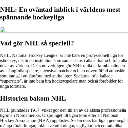
NHL: En oväntad inblick i världens mest
spännande hockeyliga
Vad gör NHL så speciell?
NHL, National Hockey League, är inte bara en professionell liga för
ishockey; det är en institution som samlar fans i alla åldrar och från alla
delar av världen. Det som verkligen gör NHL unikt är kombinationen
av talangfulla spelare, intensiva matcher och en oöverträffad atmosfär
som inte går att jämföra med andra ligor. Spelarna, ofta kallade
“superstars”, är inte bara bra hockeyspelare utan också förebilder för
unga idrottare.
Historien bakom NHL
NHL grundades 1917, vilket gör den till en av de äldsta professionella
ligorna i Nordamerika. Ursprunget till ligan kom efter att National
Hockey Association (NHA) upplöstes. Sedan dess har ligan genomgått
många förändringar, inklusive utökningar, lagflyttar och en rad olika